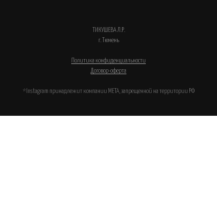
ТИКУШЕВА Л.Р.
г. Тюмень
Политика конфиденциальности
Договор-офертa
*Instagram принадлежит компании META, запрещенной на территории РФ