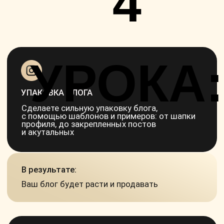
Внедрите воронку в блог, создадите лид-
магнит и трипваер, по моей структуре,
схемам и чек-листам
В результате:
Начнете регулярно зарабатывать без
постоянных продаж и прогревов
СЕКРЕТЫ STORIES
Узнаете все про сторис: смыслы / визуал /
ошибки / как писать сториттелинги (даже
если не умеете писать)
В результате:
Ваши сторис будут досматривать
и захотят покупать после просмотра