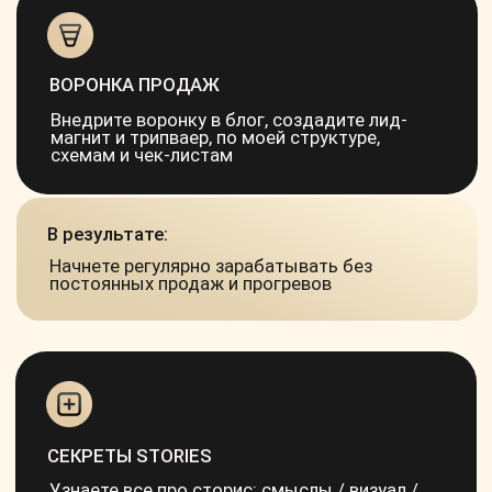
REELS
Какие форматы снимать, стратегия, о чем
снимать и как; делюсь своей схемой как
я заработала 300к через Reels
В результате:
Снимите такие Reels, которые не только
залетят, но и принесут заявки и оплаты
что входит:
— 4 урока
— Чек-лист по упаковке блога
— Чек-лист Кастдев
— Схема сторителлинга
— Файл с лид-магнитами